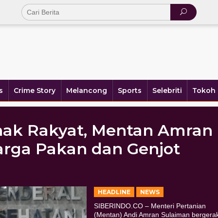
s
Crime Story
Melancong
Sports
Selebriti
Tokoh 
nak Rakyat, Mentan Amran
rga Pakan dan Genjot
HEADLINE
NEWS
SIBERINDO.CO – Menteri Pertanian
(Mentan) Andi Amran Sulaiman bergera