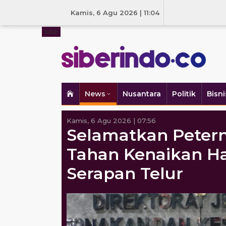
Skip
to
Kamis, 6 Agu 2026 | 11:04
content
tutup
News
Nusantara
Politik
Bisni
Kamis, 6 Agu 2026 | 07:56
Selamatkan Peter
Tahan Kenaikan Ha
Serapan Telur