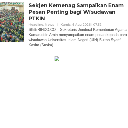
Sekjen Kemenag Sampaikan Enam
Pesan Penting bagi Wisudawan
PTKIN
Oleh
Headline
,
News
|
Kamis, 6 Agu 2026 | 07:52
Redaksi
SIBERINDO.CO – Sekretaris Jenderal Kementerian Agama
Kamaruddin Amin menyampaikan enam pesan kepada para
wisudawan Universitas Islam Negeri (UIN) Sultan Syarif
Kasim (Suska)