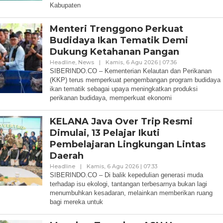
Kabupaten
Menteri Trenggono Perkuat
Budidaya Ikan Tematik Demi
Dukung Ketahanan Pangan
Oleh
Headline
,
News
|
Kamis, 6 Agu 2026 | 07:36
Redaksi
SIBERINDO.CO – Kementerian Kelautan dan Perikanan
(KKP) terus memperkuat pengembangan program budidaya
ikan tematik sebagai upaya meningkatkan produksi
perikanan budidaya, memperkuat ekonomi
KELANA Java Over Trip Resmi
Dimulai, 13 Pelajar Ikuti
Pembelajaran Lingkungan Lintas
Daerah
Oleh
Headline
|
Kamis, 6 Agu 2026 | 07:33
Redaksi
SIBERINDO.CO – Di balik kepedulian generasi muda
terhadap isu ekologi, tantangan terbesarnya bukan lagi
menumbuhkan kesadaran, melainkan memberikan ruang
bagi mereka untuk