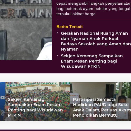
cepat mengambil langkah penyelamata
bagi peternak ayam petelur yang tenga
terpukul akibat harga
Berita Terkait
Gerakan Nasional Ruang Aman
dan Nyaman Anak Perkuat
Budaya Sekolah yang Aman da
Nyaman
Sekjen Kemenag Sampaikan
Enam Pesan Penting bagi
Wisudawan PTKIN
Sekjen Kemenag
Partisipasi Semesta
Sampaikan Enam Pesan
Hadirkan PAUD bagi Suku
Penting bagi Wisudawan
Anak Dalam, Perluas Akse
PTKIN
Pendidikan Bermutu