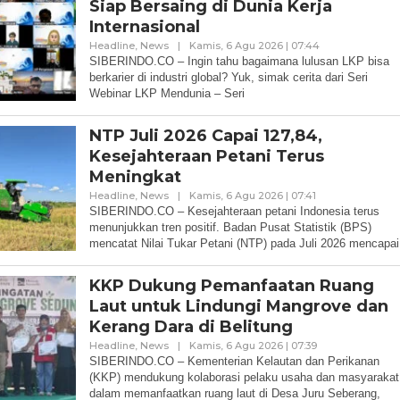
Siap Bersaing di Dunia Kerja
Internasional
Oleh
Headline
,
News
|
Kamis, 6 Agu 2026 | 07:44
Redaksi
SIBERINDO.CO – Ingin tahu bagaimana lulusan LKP bisa
berkarier di industri global? Yuk, simak cerita dari Seri
Webinar LKP Mendunia – Seri
NTP Juli 2026 Capai 127,84,
Kesejahteraan Petani Terus
Meningkat
Oleh
Headline
,
News
|
Kamis, 6 Agu 2026 | 07:41
Redaksi
SIBERINDO.CO – Kesejahteraan petani Indonesia terus
menunjukkan tren positif. Badan Pusat Statistik (BPS)
mencatat Nilai Tukar Petani (NTP) pada Juli 2026 mencapai
KKP Dukung Pemanfaatan Ruang
Laut untuk Lindungi Mangrove dan
Kerang Dara di Belitung
Oleh
Headline
,
News
|
Kamis, 6 Agu 2026 | 07:39
Redaksi
SIBERINDO.CO – Kementerian Kelautan dan Perikanan
(KKP) mendukung kolaborasi pelaku usaha dan masyarakat
dalam memanfaatkan ruang laut di Desa Juru Seberang,