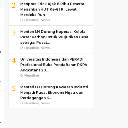
2
Menpora Erick Ajak 8 Ribu Peserta
Meriahkan HUT Ke-81 RI Lewat
Merdeka Run
Di Headline, News
3
Menteri LH Dorong Koperasi Kelola
Pasar Karbon untuk Wujudkan Desa
sebagai Pusat…
Di Headline, News
u
4
Universitas Indonesia dan PERADI
Profesional Buka Pendaftaran PKPA
Angkatan I 20…
Di Headline
r
5
Menteri LH Dorong Kawasan Industri
Menjadi Pusat Ekonomi Hijau dan
Perdagangan K…
Di Headline, News
r