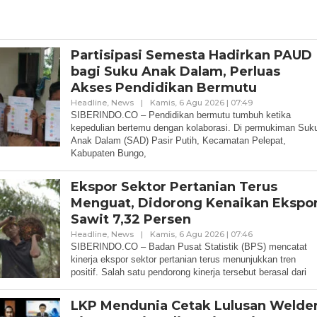
Partisipasi Semesta Hadirkan PAUD
bagi Suku Anak Dalam, Perluas
Akses Pendidikan Bermutu
Oleh
Headline
,
News
|
Kamis, 6 Agu 2026 | 07:49
Redaksi
SIBERINDO.CO – Pendidikan bermutu tumbuh ketika
kepedulian bertemu dengan kolaborasi. Di permukiman Suk
Anak Dalam (SAD) Pasir Putih, Kecamatan Pelepat,
Kabupaten Bungo,
Ekspor Sektor Pertanian Terus
Menguat, Didorong Kenaikan Ekspo
Sawit 7,32 Persen
Oleh
Headline
,
News
|
Kamis, 6 Agu 2026 | 07:46
Redaksi
SIBERINDO.CO – Badan Pusat Statistik (BPS) mencatat
kinerja ekspor sektor pertanian terus menunjukkan tren
positif. Salah satu pendorong kinerja tersebut berasal dari
LKP Mendunia Cetak Lulusan Welde