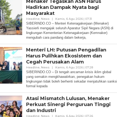
Menaker Tegaskan ASN Harus
Hadirkan Dampak Nyata bagi
Masyarakat
Oleh
Headline
,
News
|
Kamis, 6 Agu 2026 | 07:31
Redaksi
SIBERINDO.CO – Menteri Ketenagakerjaan (Menaker)
Yassierli mengajak seluruh Aparatur Sipil Negara (ASN) di
lingkungan Kementerian Ketenagakerjaan (Kemnaker)
mengubah cara pandang dalam bekerja,
Menteri LH: Putusan Pengadilan
Harus Pulihkan Ekosistem dan
Cegah Perusakan Alam
Oleh
Headline
,
News
|
Kamis, 6 Agu 2026 | 07:28
Redaksi
SIBERINDO.CO – Di tengah ancaman krisis iklim global
yang semakin mengkhawatirkan, penegakan hukum
lingkungan tidak boleh berhenti sekadar menjatuhkan sanks
formal kepada
Atasi Mismatch Lulusan, Menaker
Perkuat Sinergi Perguruan Tinggi
dan Industri
Oleh
Headline
,
News
|
Kamis, 6 Agu 2026 | 07:26