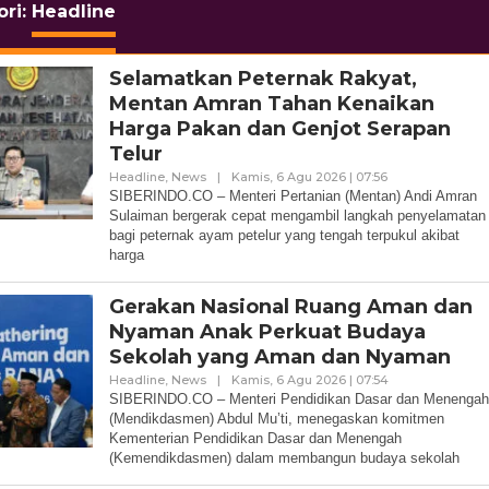
ori:
Headline
Selamatkan Peternak Rakyat,
Mentan Amran Tahan Kenaikan
Harga Pakan dan Genjot Serapan
Telur
Oleh
Headline
,
News
|
Kamis, 6 Agu 2026 | 07:56
Redaksi
SIBERINDO.CO – Menteri Pertanian (Mentan) Andi Amran
Sulaiman bergerak cepat mengambil langkah penyelamatan
bagi peternak ayam petelur yang tengah terpukul akibat
harga
Gerakan Nasional Ruang Aman dan
Nyaman Anak Perkuat Budaya
Sekolah yang Aman dan Nyaman
Oleh
Headline
,
News
|
Kamis, 6 Agu 2026 | 07:54
Redaksi
SIBERINDO.CO – Menteri Pendidikan Dasar dan Menenga
(Mendikdasmen) Abdul Mu’ti, menegaskan komitmen
Kementerian Pendidikan Dasar dan Menengah
(Kemendikdasmen) dalam membangun budaya sekolah