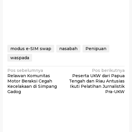
modus e-SIM swap
nasabah
Penipuan
waspada
Navigasi
Pos sebelumnya
Pos berikutnya
Relawan Komunitas
Peserta UKW dari Papua
pos
Motor Beraksi Cegah
Tengah dan Riau Antusias
Kecelakaan di Simpang
Ikuti Pelatihan Jurnalistik
Gadog
Pra-UKW