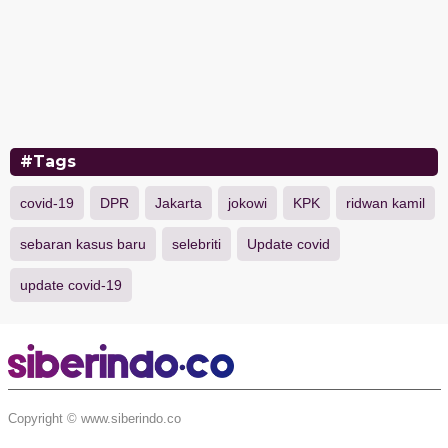
#Tags
covid-19
DPR
Jakarta
jokowi
KPK
ridwan kamil
sebaran kasus baru
selebriti
Update covid
update covid-19
Copyright © www.siberindo.co