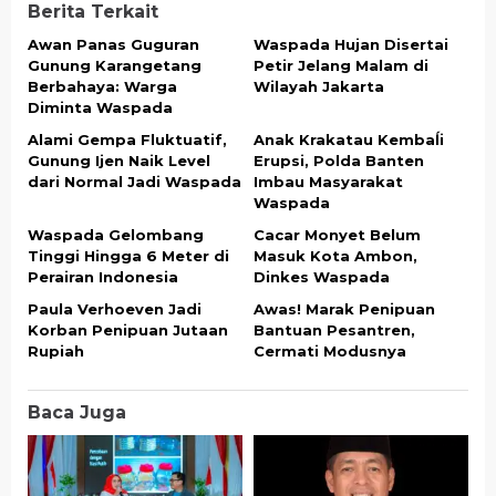
Berita Terkait
Awan Panas Guguran
Waspada Hujan Disertai
Gunung Karangetang
Petir Jelang Malam di
Berbahaya: Warga
Wilayah Jakarta
Diminta Waspada
Alami Gempa Fluktuatif,
Anak Krakatau Kembaĺi
Gunung Ijen Naik Level
Erupsi, Polda Banten
dari Normal Jadi Waspada
Imbau Masyarakat
Waspada
Waspada Gelombang
Cacar Monyet Belum
Tinggi Hingga 6 Meter di
Masuk Kota Ambon,
Perairan Indonesia
Dinkes Waspada
Paula Verhoeven Jadi
Awas! Marak Penipuan
Korban Penipuan Jutaan
Bantuan Pesantren,
Rupiah
Cermati Modusnya
Baca Juga