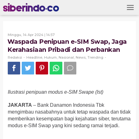
Skip
to
content
Oleh
Minggu, 14 Apr 2024 | 14:57
Redaksi
Waspada Penipuan e-SIM Swap, Jaga
Kerahasiaan Pribadi dan Perbankan
Redaksi
Headline
Hukum
Nasional
News
Trending
-
,
,
,
,
-
Ilustrasi penipuan modus e-SIM Swape (Ist)
JAKARTA
– Bank Danamon Indonesia Tbk
mengimbau nasabahnya untuk tetap waspada dan tidak
memberikan kesempatan bagi kejahatan siber, terutama
modus e-SIM Swap yang kini sedang ramai terjadi.