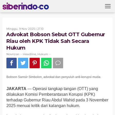
Skip
to
content
Oleh
Minggu, 9 Nov 2025 | 21:10
Novrizon
Advokat Bobson Sebut OTT Gubernur
Riau oleh KPK Tidak Sah Secara
Hukum
Novrizon
Headline
Hukum
-
,
-
Bobson Samsir Simbolon, advokat dan penyuluh anti-korupsi muda.
JAKARTA
— Operasi tangkap tangan (OTT) yang
dilakukan Komisi Pemberantasan Korupsi (KPK)
terhadap Gubernur Riau Abdul Wahid pada 3 November
2025 menuai kritik dari kalangan hukum.