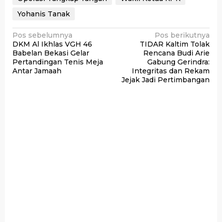
Yohanis Tanak
Navigasi
Pos sebelumnya
Pos berikutnya
DKM Al Ikhlas VGH 46
TIDAR Kaltim Tolak
pos
Babelan Bekasi Gelar
Rencana Budi Arie
Pertandingan Tenis Meja
Gabung Gerindra:
Antar Jamaah
Integritas dan Rekam
Jejak Jadi Pertimbangan