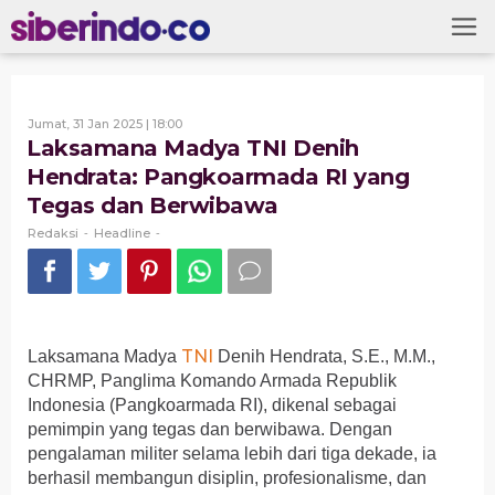
Skip
to
content
Oleh
Jumat, 31 Jan 2025 | 18:00
Redaksi
Laksamana Madya TNI Denih
Hendrata: Pangkoarmada RI yang
Tegas dan Berwibawa
Redaksi
Headline
-
-
TNI
Laksamana Madya
Denih Hendrata, S.E., M.M.,
CHRMP, Panglima Komando Armada Republik
Indonesia (Pangkoarmada RI), dikenal sebagai
pemimpin yang tegas dan berwibawa. Dengan
pengalaman militer selama lebih dari tiga dekade, ia
berhasil membangun disiplin, profesionalisme, dan