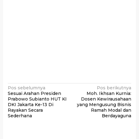
Navigasi
Pos sebelumnya
Pos berikutnya
Sesuai Arahan Presiden
Moh. Ikhsan Kurnia:
pos
Prabowo Subianto HUT KI
Dosen Kewirausahaan
DKI Jakarta Ke-13 Di
yang Mengusung Bisnis
Rayakan Secara
Ramah Modal dan
Sederhana
Berdayaguna