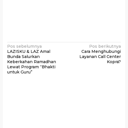
Navigasi
Pos sebelumnya
Pos berikutnya
LAZISKU & LAZ Amal
Cara Menghubungi
pos
Bunda Salurkan
Layanan Call Center
Keberkahan Ramadhan
Kopra?
Lewat Program “Bhakti
untuk Guru”