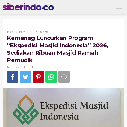
Skip
to
content
Oleh
Kamis, 19 Mar 2026 | 07:35
Redaksi
Kemenag Luncurkan Program
“Ekspedisi Masjid Indonesia” 2026,
Sediakan Ribuan Masjid Ramah
Pemudik
Redaksi
Headline
-
-