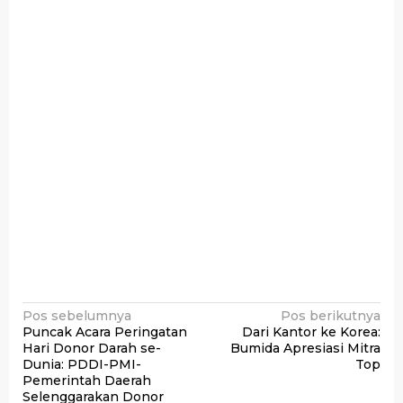
Navigasi
Pos sebelumnya
Pos berikutnya
Puncak Acara Peringatan
Dari Kantor ke Korea:
pos
Hari Donor Darah se-
Bumida Apresiasi Mitra
Dunia: PDDI-PMI-
Top
Pemerintah Daerah
Selenggarakan Donor