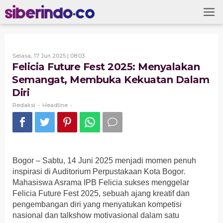
Skip
to
content
Oleh
Selasa, 17 Jun 2025 | 08:03
Redaksi
Felicia Future Fest 2025: Menyalakan
Semangat, Membuka Kekuatan Dalam
Diri
Redaksi
Headline
-
-
Bogor – Sabtu, 14 Juni 2025 menjadi momen penuh
inspirasi di Auditorium Perpustakaan Kota Bogor.
Mahasiswa Asrama IPB Felicia sukses menggelar
Felicia Future Fest 2025, sebuah ajang kreatif dan
pengembangan diri yang menyatukan kompetisi
nasional dan talkshow motivasional dalam satu