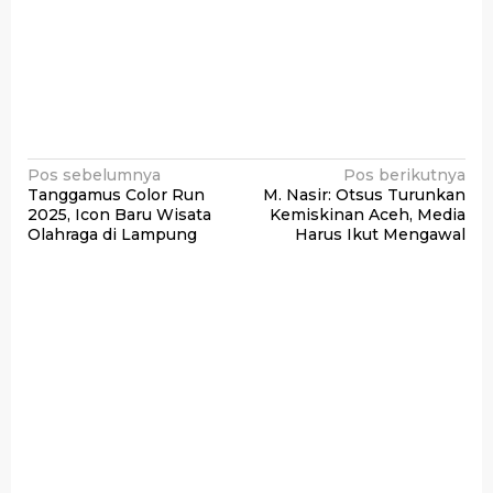
Navigasi
Pos sebelumnya
Pos berikutnya
Tanggamus Color Run
M. Nasir: Otsus Turunkan
pos
2025, Icon Baru Wisata
Kemiskinan Aceh, Media
Olahraga di Lampung
Harus Ikut Mengawal