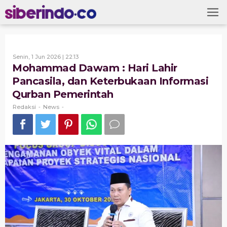
Skip
to
content
Oleh
Senin, 1 Jun 2026 | 22:13
Redaksi
Mohammad Dawam : Hari Lahir
Pancasila, dan Keterbukaan Informasi
Qurban Pemerintah
Redaksi
News
-
-