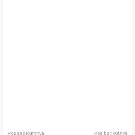
Navigasi
Pos sebelumnya
Pos berikutnya