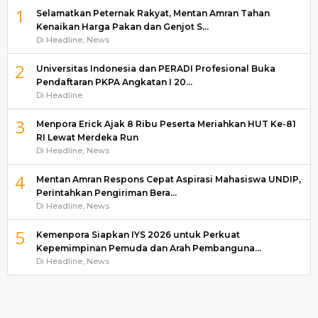
1
Selamatkan Peternak Rakyat, Mentan Amran Tahan
Kenaikan Harga Pakan dan Genjot S…
Di Headline, News
2
Universitas Indonesia dan PERADI Profesional Buka
Pendaftaran PKPA Angkatan I 20…
Di Headline
3
Menpora Erick Ajak 8 Ribu Peserta Meriahkan HUT Ke-81
RI Lewat Merdeka Run
Di Headline, News
4
Mentan Amran Respons Cepat Aspirasi Mahasiswa UNDIP,
Perintahkan Pengiriman Bera…
Di Headline, News
5
Kemenpora Siapkan IYS 2026 untuk Perkuat
Kepemimpinan Pemuda dan Arah Pembanguna…
Di Headline, News