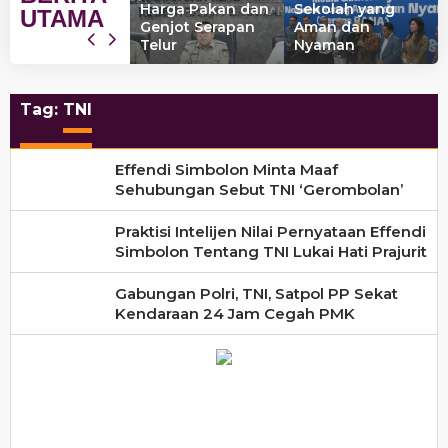
awarkan
Harga Pakan dan
Sekolah yang
UTAMA
ormula Pupuk
Genjot Serapan
Aman dan
enerasi Baru
Telur
Nyaman
Tag:
TNI
Effendi Simbolon Minta Maaf
Sehubungan Sebut TNI ‘Gerombolan’
Praktisi Intelijen Nilai Pernyataan Effendi
Simbolon Tentang TNI Lukai Hati Prajurit
Gabungan Polri, TNI, Satpol PP Sekat
Kendaraan 24 Jam Cegah PMK