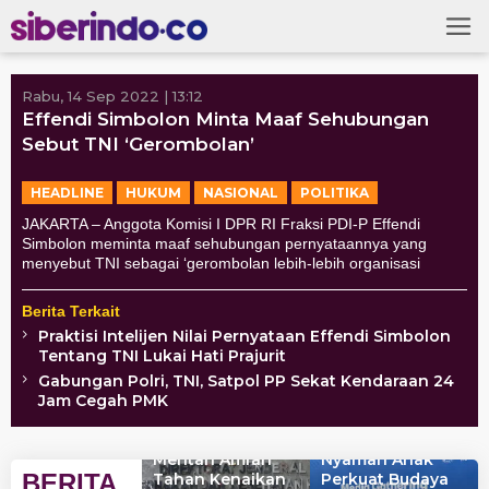
Skip
to
content
Rabu, 14 Sep 2022 | 13:12
Effendi Simbolon Minta Maaf Sehubungan
Sebut TNI ‘Gerombolan’
HEADLINE
HUKUM
NASIONAL
POLITIKA
JAKARTA – Anggota Komisi I DPR RI Fraksi PDI-P Effendi
Simbolon meminta maaf sehubungan pernyataannya yang
menyebut TNI sebagai ‘gerombolan lebih-lebih organisasi
Berita Terkait
Praktisi Intelijen Nilai Pernyataan Effendi Simbolon
Tentang TNI Lukai Hati Prajurit
Gabungan Polri, TNI, Satpol PP Sekat Kendaraan 24
Jam Cegah PMK
urangi Emisi,
Selamatkan
Gerakan Nasional
emat Biaya,
Peternak Rakyat,
Ruang Aman dan
ingkatkan Hasil,
Mentan Amran
Nyaman Anak
BERITA
llinone Cote
Tahan Kenaikan
Perkuat Budaya