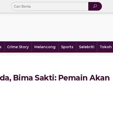
s
Crime Story
Melancong
Sports
Selebriti
Tokoh 
nda, Bima Sakti: Pemain Akan