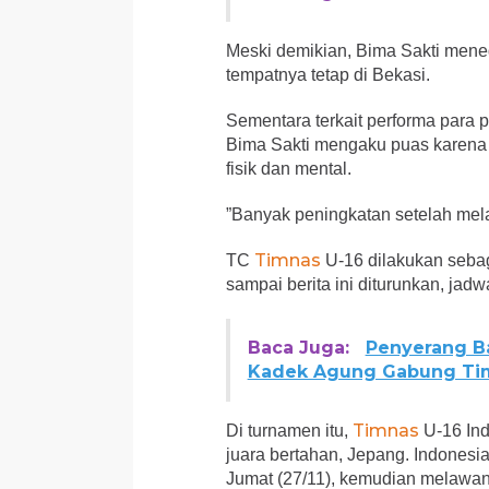
Meski demikian, Bima Sakti mene
tempatnya tetap di Bekasi.
Sementara terkait performa para
Bima Sakti mengaku puas karena 
fisik dan mental.
”Banyak peningkatan setelah mela
Timnas
TC
U-16 dilakukan sebag
sampai berita ini diturunkan, ja
Baca Juga:
Penyerang Ba
Kadek Agung Gabung Ti
Timnas
Di turnamen itu,
U-16 In
juara bertahan, Jepang. Indones
Jumat (27/11), kemudian melawan