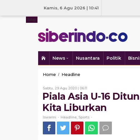
Skip
to
Kamis, 6 Agu 2026 | 10:41
content
tutup
News
Nusantara
Politik
Bisni
Piala
Home
Headline
/
Asia
U-
Oleh
Sabtu, 29 Agu 2020 | 06:11
16
Iswarini
Piala Asia U-16 Ditu
Ditunda,
Bima
Kita Liburkan
Sakti:
Pemain
Iswarini
Headline
Sports
-
,
-
Akan
Kita
Liburkan