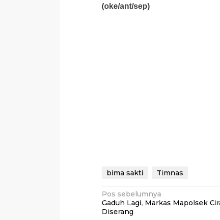
(oke/ant/sep)
bima sakti
Timnas
Navigasi
Pos sebelumnya
Gaduh Lagi, Markas Mapolsek Cir
pos
Diserang