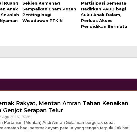
al Ruang
Sekjen Kemenag
Partisipasi Semesta
an Anak
Sampaikan Enam Pesan
Hadirkan PAUD bagi
 Sekolah
Penting bagi
Suku Anak Dalam,
 Nyaman
Wisudawan PTKIN
Perluas Akses
Pendidikan Bermutu
ernak Rakyat, Mentan Amran Tahan Kenaikan
 Genjot Serapan Telur
6 Agu 2026 | 07:56
 Pertanian (Mentan) Andi Amran Sulaiman bergerak cepat
lamatan bagi peternak ayam petelur yang tengah terpukul akibat