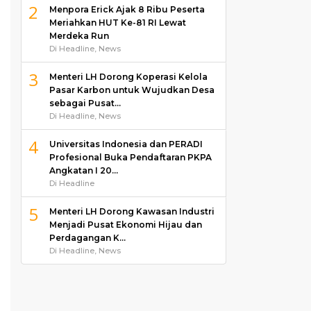
2
Menpora Erick Ajak 8 Ribu Peserta
Meriahkan HUT Ke-81 RI Lewat
Merdeka Run
Di Headline, News
3
Menteri LH Dorong Koperasi Kelola
Pasar Karbon untuk Wujudkan Desa
sebagai Pusat…
Di Headline, News
4
Universitas Indonesia dan PERADI
Profesional Buka Pendaftaran PKPA
Angkatan I 20…
Di Headline
5
Menteri LH Dorong Kawasan Industri
Menjadi Pusat Ekonomi Hijau dan
Perdagangan K…
Di Headline, News