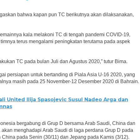
gaskan bahwa kapan pun TC berikutnya akan dilaksanakan,
 pemainnya kala melakoni TC di tengah pandemi COVID-19,
timnya terus mengalami peningkatan terutama pada aspek
kukan TC pada bulan Juli dan Agustus 2020,” tutur Bima.
ai persiapan untuk bertanding di Piala Asia U-16 2020, yang
dwalnya masih pada 25 November-12 Desember 2020 di Bahrain.
li United Ilija Spasojevic Susul Nadeo Arga dan
mnas
donesia bergabung di Grup D bersama Arab Saudi, China dan
ia akan menghadapi Arab Saudi di laga perdana Grup D pada
 China pada Senin (30/11) dan Jepang pada Kamis (3/12).