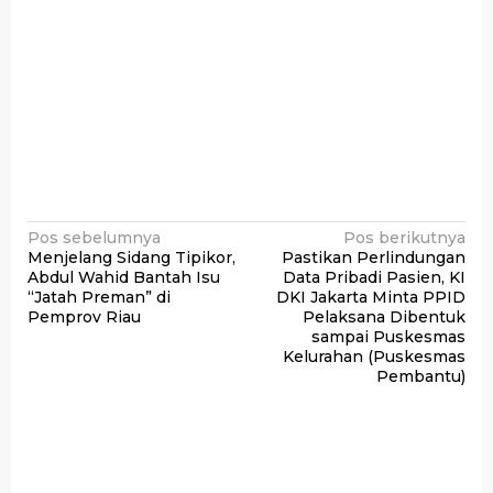
Navigasi
Pos sebelumnya
Pos berikutnya
Menjelang Sidang Tipikor,
Pastikan Perlindungan
pos
Abdul Wahid Bantah Isu
Data Pribadi Pasien, KI
“Jatah Preman” di
DKI Jakarta Minta PPID
Pemprov Riau
Pelaksana Dibentuk
sampai Puskesmas
Kelurahan (Puskesmas
Pembantu)