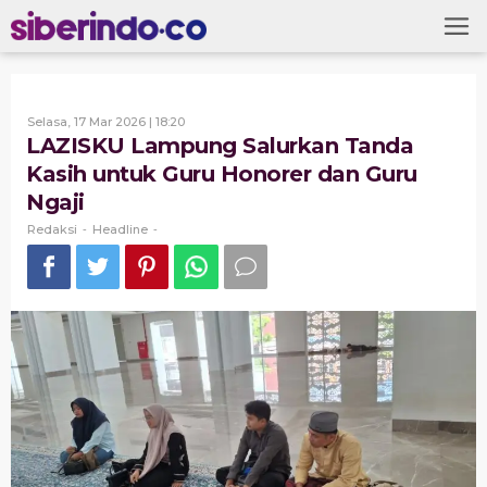
Skip
to
content
Oleh
Selasa, 17 Mar 2026 | 18:20
Redaksi
LAZISKU Lampung Salurkan Tanda
Kasih untuk Guru Honorer dan Guru
Ngaji
Redaksi
Headline
-
-