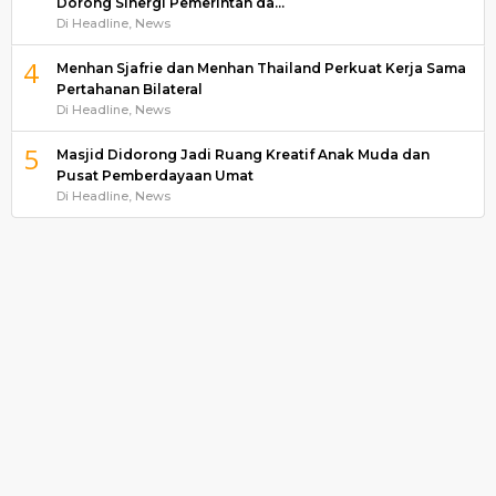
Dorong Sinergi Pemerintah da…
Di Headline, News
4
Menhan Sjafrie dan Menhan Thailand Perkuat Kerja Sama
Pertahanan Bilateral
Di Headline, News
5
Masjid Didorong Jadi Ruang Kreatif Anak Muda dan
Pusat Pemberdayaan Umat
Di Headline, News