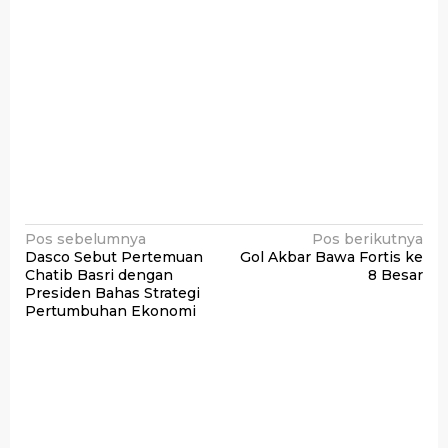
Navigasi
Pos sebelumnya
Pos berikutnya
Dasco Sebut Pertemuan
Gol Akbar Bawa Fortis ke
pos
Chatib Basri dengan
8 Besar
Presiden Bahas Strategi
Pertumbuhan Ekonomi