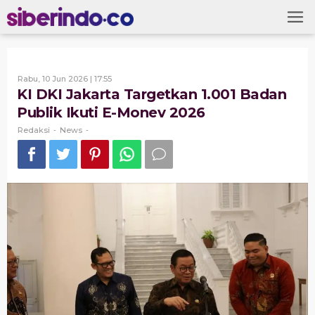
Skip
to
content
Oleh
Rabu, 10 Jun 2026 | 17:55
Redaksi
KI DKI Jakarta Targetkan 1.001 Badan
Publik Ikuti E-Monev 2026
Redaksi
News
-
-